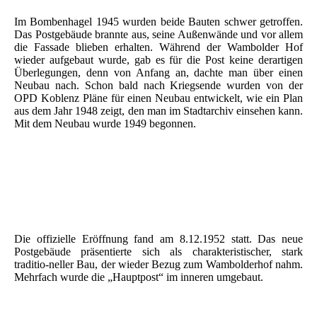
Im Bombenhagel 1945 wurden beide Bauten schwer getroffen.
Das Postgebäude brannte aus, seine Außenwände und vor allem
die Fassade blieben erhalten. Während der Wambolder Hof
wieder aufgebaut wurde, gab es für die Post keine derartigen
Überlegungen, denn von Anfang an, dachte man über einen
Neubau nach. Schon bald nach Kriegsende wurden von der
OPD Koblenz Pläne für einen Neubau entwickelt, wie ein Plan
aus dem Jahr 1948 zeigt, den man im Stadtarchiv einsehen kann.
Mit dem Neubau wurde 1949 begonnen.
Posthof 1944 © Heiner Stauffer
Postgemäude 1953 eingeweit und 2001 abgerissen © Heinrich
Stauffer
Die offizielle Eröffnung fand am 8.12.1952 statt. Das neue
Postgebäude präsentierte sich als charakteristischer, stark
traditio-neller Bau, der wieder Bezug zum Wambolderhof nahm.
Mehrfach wurde die „Hauptpost“ im inneren umgebaut.