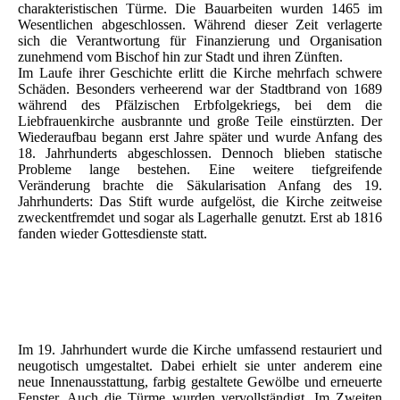
charakteristischen Türme. Die Bauarbeiten wurden 1465 im
Wesentlichen abgeschlossen. Während dieser Zeit verlagerte
sich die Verantwortung für Finanzierung und Organisation
zunehmend vom Bischof hin zur Stadt und ihren Zünften.
Im Laufe ihrer Geschichte erlitt die Kirche mehrfach schwere
Schäden. Besonders verheerend war der Stadtbrand von 1689
während des Pfälzischen Erbfolgekriegs, bei dem die
Liebfrauenkirche ausbrannte und große Teile einstürzten. Der
Wiederaufbau begann erst Jahre später und wurde Anfang des
18. Jahrhunderts abgeschlossen. Dennoch blieben statische
Probleme lange bestehen. Eine weitere tiefgreifende
Veränderung brachte die Säkularisation Anfang des 19.
Jahrhunderts: Das Stift wurde aufgelöst, die Kirche zeitweise
zweckentfremdet und sogar als Lagerhalle genutzt. Erst ab 1816
fanden wieder Gottesdienste statt.
Im 19. Jahrhundert wurde die Kirche umfassend restauriert und
neugotisch umgestaltet. Dabei erhielt sie unter anderem eine
neue Innenausstattung, farbig gestaltete Gewölbe und erneuerte
Fenster. Auch die Türme wurden vervollständigt. Im Zweiten