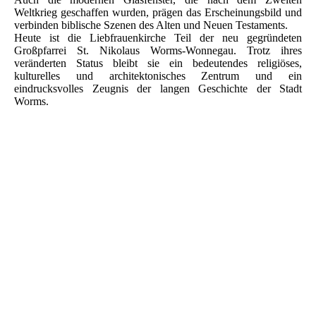
Weltkrieg geschaffen wurden, prägen das Erscheinungsbild und
verbinden biblische Szenen des Alten und Neuen Testaments.
Heute ist die Liebfrauenkirche Teil der neu gegründeten
Großpfarrei St. Nikolaus Worms-Wonnegau. Trotz ihres
veränderten Status bleibt sie ein bedeutendes religiöses,
kulturelles und architektonisches Zentrum und ein
eindrucksvolles Zeugnis der langen Geschichte der Stadt
Worms.
Worms - Litho-Postkarte -Gruß aus Worms - Liebfrauenkirche -
Siegfriedstr. - Bahnhof - Eisenbahnbrücke
Gruss aus Worms Liebfrauenkirche - Dom -
Dreifaltigkeitskirche - Festspielhaus - Liebfrauenkirche ... 1898
nach Kettenheim
Litho AK WORMS 1898 Liebfrauenkirche - Festspielhaus -
Dom - Luther Denkmal
6520 Worms Dreifaltigkeitskirche - Liebfrauenkirche -