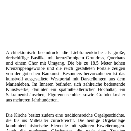
Liebfrauenkirche2
Liebfrauenkirche Worms
PK - Liebfrauenkirche Worms
Architektonisch beeindruckt die Liebfrauenkirche als große,
dreischiffige Basilika mit kreuzförmigem Grundriss, Querhaus
und einem Chor mit Umgang. Die bis zu 18,5 Meter hohen
Kreuzrippengewölbe und die reich gestalteten Portale zeugen
von der gotischen Baukunst. Besonders hervorzuheben ist das
kunstvoll ausgestaltete Westportal mit Darstellungen aus dem
Marienleben. Im Inneren befinden sich zahlreiche bedeutende
Kunstwerke, darunter ein spätmittelalterlicher Hochaltar, ein
Sakramentshäuschen, Figurenensembles sowie Grabdenkmäler
aus mehreren Jahrhunderten.
Die Kirche besitzt zudem eine traditionsreiche Orgelgeschichte,
die bis ins Mittelalter zurückreicht. Die heutige Orgelanlage
kombiniert historische Elemente mit späteren Erweiterungen.
Auch die modernen Glasfenster, die nach dem Zweiten