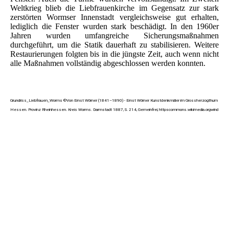
Weltkrieg blieb die Liebfrauenkirche im Gegensatz zur stark
zerstörten Wormser Innenstadt vergleichsweise gut erhalten,
lediglich die Fenster wurden stark beschädigt. In den 1960er
Jahren wurden umfangreiche Sicherungsmaßnahmen
durchgeführt, um die Statik dauerhaft zu stabilisieren. Weitere
Restaurierungen folgten bis in die jüngste Zeit, auch wenn nicht
alle Maßnahmen vollständig abgeschlossen werden konnten.
Grundriss_Liebfrauen_Worms ©Von Ernst Wörner (1841–1890) - Ernst Wörner Kunstdenkmäler im Grossherzogthum
Hessen. Provinz Rheinhessen. Kreis Worms. Darmstadt 1887, S. 214, Gemeinfrei, httpscommons.wikimedia.orgwind
Postkarte Liebfrauenkirche (2)
AK der Liebfrauenkirch bei Worms mit Weingut
Liebfrauenmilch
Liebfrauenkirche3
Worms - Liebfrauenkirche und Liebfrauenmilch Weinberge