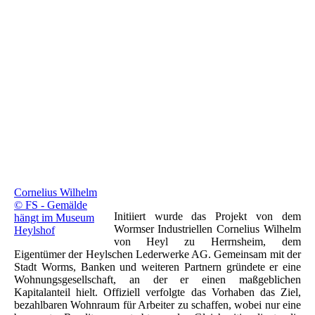
1896 Kiautschau ECKHAUS GRUNDRISS -
ARBEITERHÄUSER IM RHEIN-NECKAR-RAUM,
WORMS 2012
1896 Kiautschau_ANSICHTSZEICHNUNG ECKHAUS
ZUM BAUANTRAG VOM 17.06.1899
1896 Plakat Kiautschau FERDINAND WERNER,
ARBEITERSIEDLUNGEN UND ARBEITERHÄUSER IM
Cornelius Wilhelm
© FS - Gemälde
Initiiert wurde das Projekt von dem
hängt im Museum
Wormser Industriellen Cornelius Wilhelm
Heylshof
von Heyl zu Herrnsheim, dem
Eigentümer der Heylschen Lederwerke AG. Gemeinsam mit der
Stadt Worms, Banken und weiteren Partnern gründete er eine
Wohnungsgesellschaft, an der er einen maßgeblichen
Kapitalanteil hielt. Offiziell verfolgte das Vorhaben das Ziel,
bezahlbaren Wohnraum für Arbeiter zu schaffen, wobei nur eine