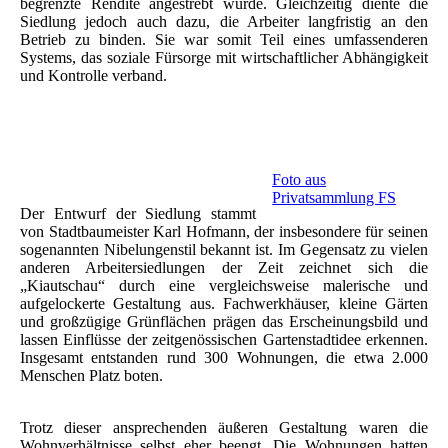
begrenzte Rendite angestrebt wurde. Gleichzeitig diente die
Siedlung jedoch auch dazu, die Arbeiter langfristig an den
Betrieb zu binden. Sie war somit Teil eines umfassenderen
Systems, das soziale Fürsorge mit wirtschaftlicher Abhängigkeit
und Kontrolle verband.
Foto aus
Privatsammlung FS
Der Entwurf der Siedlung stammt
von Stadtbaumeister Karl Hofmann, der insbesondere für seinen
sogenannten Nibelungenstil bekannt ist. Im Gegensatz zu vielen
anderen Arbeitersiedlungen der Zeit zeichnet sich die
„Kiautschau“ durch eine vergleichsweise malerische und
aufgelockerte Gestaltung aus. Fachwerkhäuser, kleine Gärten
und großzügige Grünflächen prägen das Erscheinungsbild und
lassen Einflüsse der zeitgenössischen Gartenstadtidee erkennen.
Insgesamt entstanden rund 300 Wohnungen, die etwa 2.000
Menschen Platz boten.
Trotz dieser ansprechenden äußeren Gestaltung waren die
Wohnverhältnisse selbst eher beengt. Die Wohnungen hatten