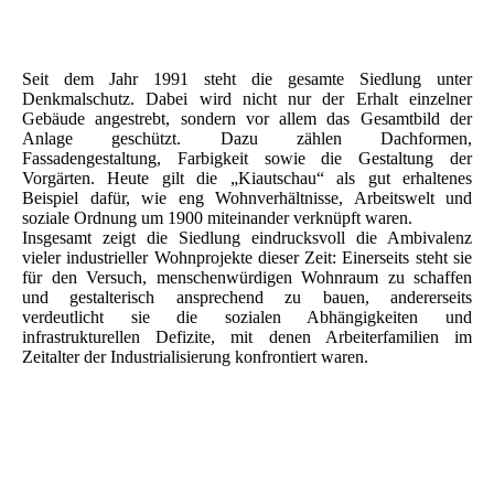
Seit dem Jahr 1991 steht die gesamte Siedlung unter
Denkmalschutz. Dabei wird nicht nur der Erhalt einzelner
Gebäude angestrebt, sondern vor allem das Gesamtbild der
Anlage geschützt. Dazu zählen Dachformen,
Fassadengestaltung, Farbigkeit sowie die Gestaltung der
Vorgärten. Heute gilt die „Kiautschau“ als gut erhaltenes
Beispiel dafür, wie eng Wohnverhältnisse, Arbeitswelt und
soziale Ordnung um 1900 miteinander verknüpft waren.
Insgesamt zeigt die Siedlung eindrucksvoll die Ambivalenz
vieler industrieller Wohnprojekte dieser Zeit: Einerseits steht sie
für den Versuch, menschenwürdigen Wohnraum zu schaffen
und gestalterisch ansprechend zu bauen, andererseits
verdeutlicht sie die sozialen Abhängigkeiten und
infrastrukturellen Defizite, mit denen Arbeiterfamilien im
Zeitalter der Industrialisierung konfrontiert waren.
Kiautschau © Frank Schumann 06.26 (1)
Kiautschau © Frank Schumann 06.26 (2)
Kiautschau © Frank Schumann 06.26 (4)