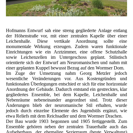
Hofmanns Entwurf sah eine streng gegliederte Anlage entlang
der Höhenstraße vor, mit einer zentralen Kapelle über einer
Leichenhalle. Diese vertikale Anordnung sollte eine
monumentale Wirkung erzeugen. Zudem waren funktionale
Einrichtungen wie ein Arztzimmer, eine offene Schutzhalle
sowie Leichenzellen im Untergeschoss geplant. Stilistisch
orientierte sich der Entwurf am Neuromanischen und nahm mit
einer geplanten Kuppel bewusst Bezug auf den Wormser Dom.
Im Zuge der Umsetzung nahm Georg Metzler jedoch
wesentliche Veränderungen vor. Aus Kostengründen und
funktionalen Überlegungen entschied er sich für eine horizontale
Anordnung der Gebäude. Dadurch entstand ein gestrecktes, klar
gegliedertes Ensemble, bei dem Kapelle, Leichenhalle und
Nebenräume nebeneinander angeordnet sind. Trotz dieser
Änderungen blieb der neuromanische Stil erhalten, wurde
jedoch durch einzelne Elemente des Jugendstils ergänzt, wie
etwa Reliefs mit dem Reichsadler und dem Wormser Drachen.
Der Bau wurde 1903 begonnen und 1905 fertiggestellt. Zum
Ensemble gehören neben der zentralen Trauerhalle auch das
Aufseherhaus, der ehemalige Sezierraum (heute Verwaltung)