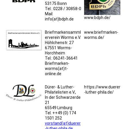
53175 Bonn
Tel.: 0228 / 30858-0
Mail:
www.bdph.de/
info(at)bdph.de
Briefmarkensamml
www.briefmarken-
erverein Worms e.V.
worms.de/
Höhlchenstr. 27
67551 Worms-
Horchheim
Tel.: 06241-36641
Briefmarken-
worms(at)t-
online.de
Dürer- & Luther-
https://www.duerer
Philatelisten e.V.,
-luther-phila.de/
In der Schwarzerde
21
65549 Limburg
Tel. ++49 (0) 174
1501 252
vorstand(at)duerer
-luther-phila.de